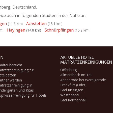
mberg, Deutschland.
ce auch in folgenden Städten in der Nähe an:
ngen
Achstetten
(11.6 km)
(13.1 km)
Hayingen
Schnürpflingen
km)
(14.8 km)
(15.2 km)
EN
AKTUELLE HOTEL
MATRATZENREINIGUNGEN
ädteübersicht
Offenburg
tratzenreinigung für
Allmersbach im Tal
otelbetten
Abbenrode bei Wernigerode
artner werden
Frankfurt (Oder)
tratzenreinigung in
Bad Kissingen
ndergärten und Kitas
Westerland
pfkissenreinigung für Hotels
Bad Reichenhall