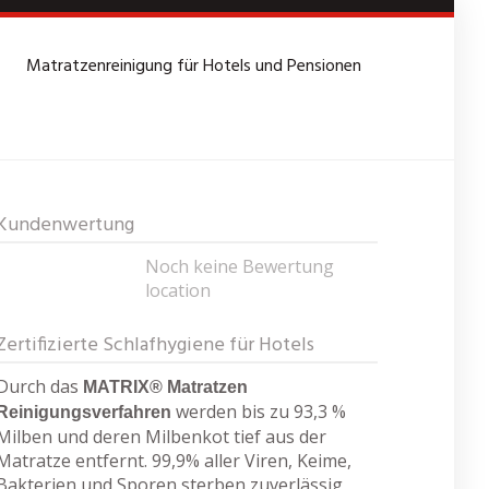
Matratzenreinigung für Hotels und Pensionen
n der Donau
Kundenwertung
Noch keine Bewertung
location
Zertifizierte Schlafhygiene für Hotels
Durch das
MATRIX® Matratzen
werden bis zu 93,3 %
Reinigungsverfahren
Milben und deren Milbenkot tief aus der
Matratze entfernt. 99,9% aller Viren, Keime,
Bakterien und Sporen sterben zuverlässig