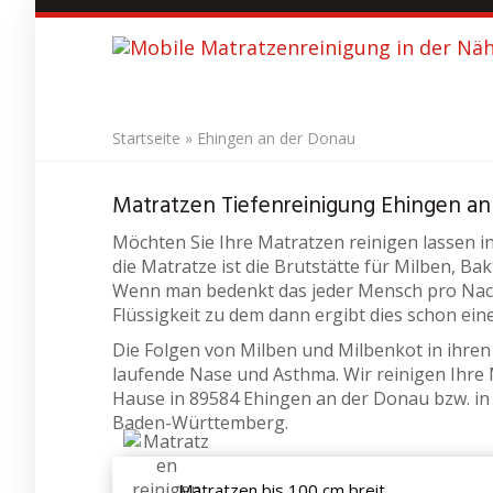
S
k
i
p
t
o
Startseite
»
Ehingen an der Donau
m
Matratzenr
a
Matratzen Tiefenreinigung Ehingen a
i
n
Möchten Sie Ihre Matratzen reinigen lassen i
c
die Matratze ist die Brutstätte für Milben, B
o
Wenn man bedenkt das jeder Mensch pro Nach
n
Flüssigkeit zu dem dann ergibt dies schon ein
t
e
Die Folgen von Milben und Milbenkot in ihren
n
laufende Nase und Asthma. Wir reinigen Ihre 
t
Hause in 89584 Ehingen an der Donau bzw. i
Baden-Württemberg.
Matratzen bis 100 cm breit