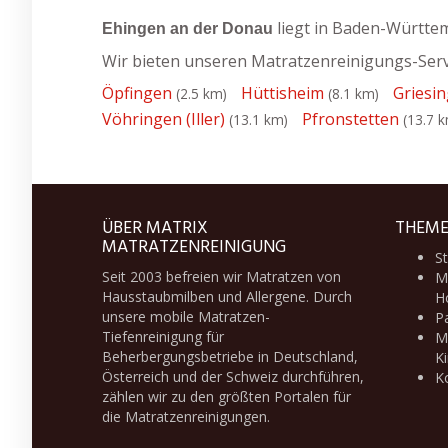
liegt in Baden-Württe
Ehingen an der Donau
Wir bieten unseren Matratzenreinigungs-Servi
Öpfingen
Hüttisheim
Griesi
(2.5 km)
(8.1 km)
Vöhringen (Iller)
Pfronstetten
(13.1 km)
(13.7 
ÜBER MATRIX
THEM
MATRATZENREINIGUNG
St
Seit 2003 befreien wir Matratzen von
Ma
Hausstaubmilben und Allergene. Durch
H
unsere
mobile Matratzen-
P
Tiefenreinigung
für
Ma
Beherbergungsbetriebe in Deutschland,
Ki
Österreich und der Schweiz durchführen,
Ko
zählen wir zu den größten Portalen für
die Matratzenreinigungen.