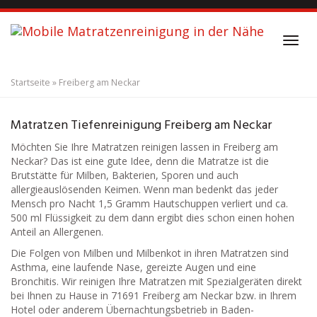
S
k
i
T
p
o
t
g
o
Startseite
»
Freiberg am Neckar
g
m
l
a
Matratzenreinigung
Freiberg am Neckar
e
i
Matratzen Tiefenreinigung Freiberg am Neckar
n
n
a
Möchten Sie Ihre Matratzen reinigen lassen in Freiberg am
c
v
Neckar? Das ist eine gute Idee, denn die Matratze ist die
o
i
Brutstätte für Milben, Bakterien, Sporen und auch
n
g
allergieauslösenden Keimen. Wenn man bedenkt das jeder
t
a
Mensch pro Nacht 1,5 Gramm Hautschuppen verliert und ca.
e
t
500 ml Flüssigkeit zu dem dann ergibt dies schon einen hohen
n
i
Anteil an Allergenen.
t
o
Die Folgen von Milben und Milbenkot in ihren Matratzen sind
n
Asthma, eine laufende Nase, gereizte Augen und eine
Bronchitis. Wir reinigen Ihre Matratzen mit Spezialgeräten direkt
bei Ihnen zu Hause in 71691 Freiberg am Neckar bzw. in Ihrem
Hotel oder anderem Übernachtungsbetrieb in Baden-