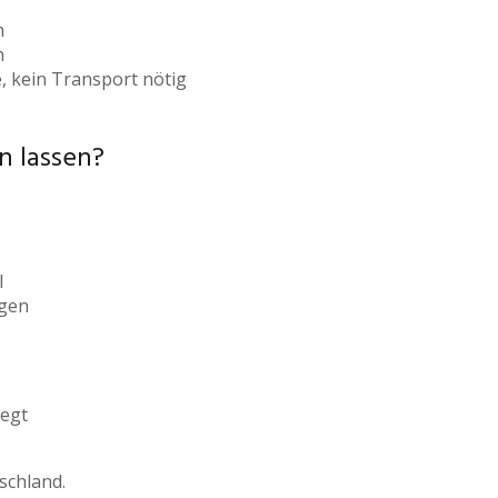
h
h
, kein Transport nötig
n lassen?
l
igen
legt
schland.