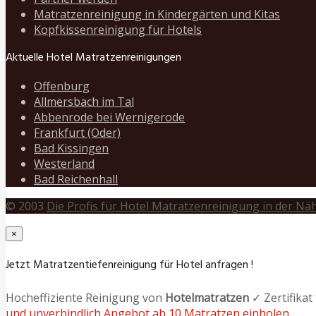
Matratzenreinigung in Kindergärten und Kitas
Kopfkissenreinigung für Hotels
Aktuelle Hotel Matratzenreinigungen
Offenburg
Allmersbach im Tal
Abbenrode bei Wernigerode
Frankfurt (Oder)
Bad Kissingen
Westerland
Bad Reichenhall
© 2003
Die Profis für Hotel Matratzenreinigung in der Nä
×
Jetzt Matratzentiefenreinigung für Hotel anfragen !
Hocheffiziente Reinigung von
Hotelmatratzen
✓ Zertifikat
und unverbindlich Angebot ab 10 Matratzen einholen