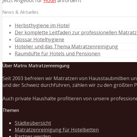
Jetzt Angebot für
Hotel
anfordern.
News & Aktuelles
Herbsthygiene im Hotel
Der komplette Leitfaden zur professionellen Matrat
Glossar Hotelhygiene
Hotelier und das Thema Matratzenreinigung
Raumdüfte für Hotels und Pensionen
Über Matrix Matratzenreinigung
Seit 2003 befreien wir Matratzen von Hausstaubmilben un
und der Schweiz durchführen, zählen wir zu den größten P
Auch private Haushalte profitieren von unsere profession
Themen
Städteübersicht
Matratzenreinigung für Hotelbetten
Partner werden