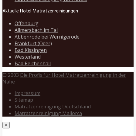
Aktuelle Hotel Matratzenreinigungen
Offenburg
Allmersbach im Tal
Abbenrode bei Wernigerode
Frankfurt (Oder)
Bad Kissingen
Westerland
Bad Reichenhall
© 2003
Die Profis für Hotel Matratzenreinigung in der
Nähe
Impressum
Sitemap
Matratzenreinigung Deutschland
Matratzenreinigung Mallorca
×