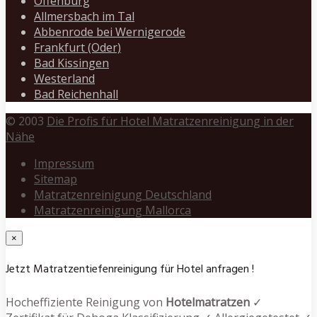
Offenburg
Allmersbach im Tal
Abbenrode bei Wernigerode
Frankfurt (Oder)
Bad Kissingen
Westerland
Bad Reichenhall
© 2003
Die Profis für Hotel Matratzenreinigung in der
Nähe
Impressum
Sitemap
Matratzenreinigung Deutschland
Matratzenreinigung Mallorca
×
Jetzt Matratzentiefenreinigung für Hotel anfragen !
Hocheffiziente Reinigung von
Hotelmatratzen
✓