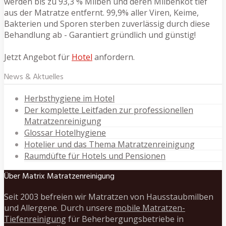
werden bis zu 93,3 % Milben und deren Milbenkot tief
aus der Matratze entfernt. 99,9% aller Viren, Keime,
Bakterien und Sporen sterben zuverlässig durch diese
Behandlung ab - Garantiert gründlich und günstig!
Jetzt Angebot für
Hotel
anfordern.
News & Aktuelles
Herbsthygiene im Hotel
Der komplette Leitfaden zur professionellen
Matratzenreinigung
Glossar Hotelhygiene
Hotelier und das Thema Matratzenreinigung
Raumdüfte für Hotels und Pensionen
Über Matrix Matratzenreinigung
Seit 2003 befreien wir Matratzen von Hausstaubmilben
und Allergene. Durch unsere
mobile Matratzen-
Tiefenreinigung
für Beherbergungsbetriebe in