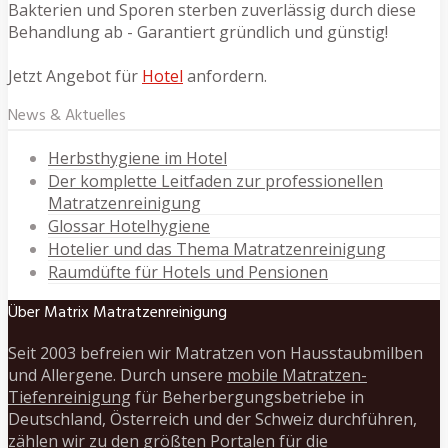
Bakterien und Sporen sterben zuverlässig durch diese
Behandlung ab - Garantiert gründlich und günstig!
Jetzt Angebot für
Hotel
anfordern.
News & Aktuelles
Herbsthygiene im Hotel
Der komplette Leitfaden zur professionellen
Matratzenreinigung
Glossar Hotelhygiene
Hotelier und das Thema Matratzenreinigung
Raumdüfte für Hotels und Pensionen
Über Matrix Matratzenreinigung
Seit 2003 befreien wir Matratzen von Hausstaubmilben
und Allergene. Durch unsere
mobile Matratzen-
Tiefenreinigung
für Beherbergungsbetriebe in
Deutschland, Österreich und der Schweiz durchführen,
zählen wir zu den größten Portalen für die