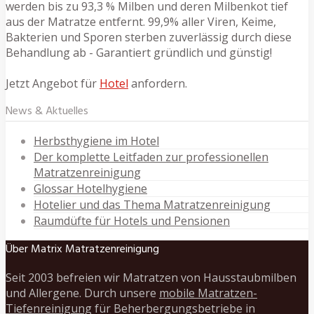
werden bis zu 93,3 % Milben und deren Milbenkot tief
aus der Matratze entfernt. 99,9% aller Viren, Keime,
Bakterien und Sporen sterben zuverlässig durch diese
Behandlung ab - Garantiert gründlich und günstig!
Jetzt Angebot für
Hotel
anfordern.
News & Aktuelles
Herbsthygiene im Hotel
Der komplette Leitfaden zur professionellen
Matratzenreinigung
Glossar Hotelhygiene
Hotelier und das Thema Matratzenreinigung
Raumdüfte für Hotels und Pensionen
Über Matrix Matratzenreinigung
Seit 2003 befreien wir Matratzen von Hausstaubmilben
und Allergene. Durch unsere
mobile Matratzen-
Tiefenreinigung
für Beherbergungsbetriebe in