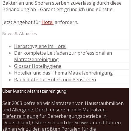
Bakterien und Sporen sterben zuverlässig durch diese
Behandlung ab - Garantiert gründlich und günstig!
Jetzt Angebot für
Hotel
anfordern.
News & Aktuelles
Herbsthygiene im Hotel
Der komplette Leitfaden zur professionellen
Matratzenreinigung
Glossar Hotelhygiene
Hotelier und das Thema Matratzenreinigung
Raumdüfte für Hotels und Pensionen
Über Matrix Matratzenreinigung
Seit 2003 befreien wir Matratzen von Hausstaubmilben
und Allergene. Durch unsere
mobile Matratzen-
Tiefenreinigung
für Beherbergungsbetriebe in
Deutschland, Österreich und der Schweiz durchführen,
zählen wir zu den größten Portalen für die