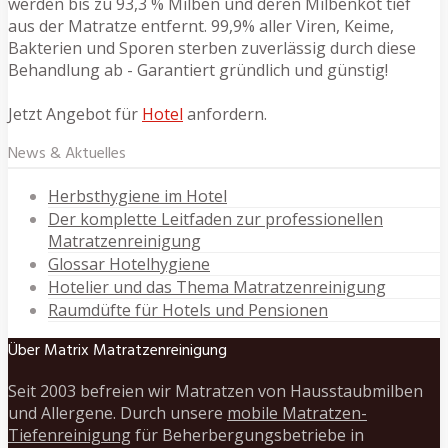
werden bis zu 93,3 % Milben und deren Milbenkot tief
aus der Matratze entfernt. 99,9% aller Viren, Keime,
Bakterien und Sporen sterben zuverlässig durch diese
Behandlung ab - Garantiert gründlich und günstig!
Jetzt Angebot für
Hotel
anfordern.
News & Aktuelles
Herbsthygiene im Hotel
Der komplette Leitfaden zur professionellen
Matratzenreinigung
Glossar Hotelhygiene
Hotelier und das Thema Matratzenreinigung
Raumdüfte für Hotels und Pensionen
Über Matrix Matratzenreinigung
Seit 2003 befreien wir Matratzen von Hausstaubmilben
und Allergene. Durch unsere
mobile Matratzen-
Tiefenreinigung
für Beherbergungsbetriebe in