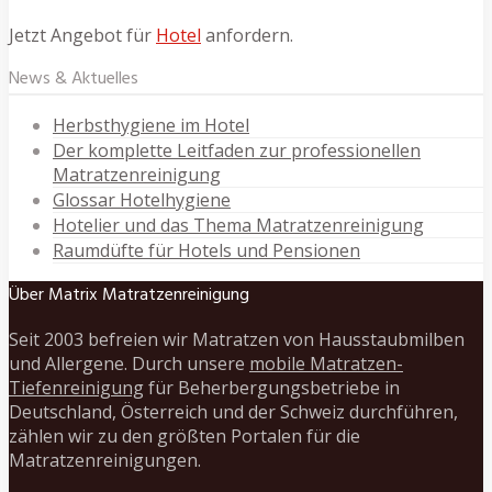
Jetzt Angebot für
Hotel
anfordern.
News & Aktuelles
Herbsthygiene im Hotel
Der komplette Leitfaden zur professionellen
Matratzenreinigung
Glossar Hotelhygiene
Hotelier und das Thema Matratzenreinigung
Raumdüfte für Hotels und Pensionen
Über Matrix Matratzenreinigung
Seit 2003 befreien wir Matratzen von Hausstaubmilben
und Allergene. Durch unsere
mobile Matratzen-
Tiefenreinigung
für Beherbergungsbetriebe in
Deutschland, Österreich und der Schweiz durchführen,
zählen wir zu den größten Portalen für die
Matratzenreinigungen.