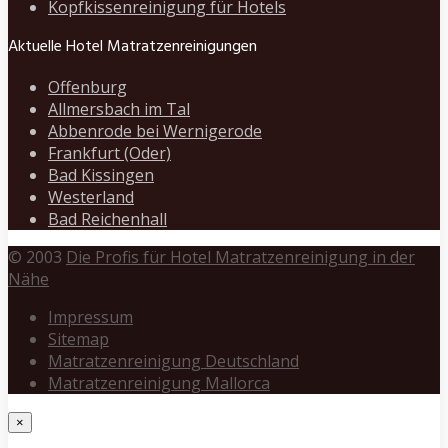
Kopfkissenreinigung für Hotels
Aktuelle Hotel Matratzenreinigungen
Offenburg
Allmersbach im Tal
Abbenrode bei Wernigerode
Frankfurt (Oder)
Bad Kissingen
Westerland
Bad Reichenhall
© 2003
Die Profis für Hotel Matratzenreinigung in der
Nähe
Impressum
Sitemap
Matratzenreinigung Deutschland
Matratzenreinigung Mallorca
×