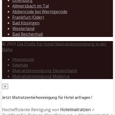
Offenburg
Allmersbach im Tal
Abbenrode bei Wernigerode
Frankfurt (Oder)
Bad Kissingen
Westerland
Bad Reichenhall
© 2003
Die Profis für Hotel Matratzenreinigung in der
Nähe
Impressum
Sitemap
Matratzenreinigung Deutschland
Matratzenreinigung Mallorca
×
Jetzt Matratzentiefenreinigung für Hotel anfragen !
Hocheffiziente Reinigung von
Hotelmatratzen
✓