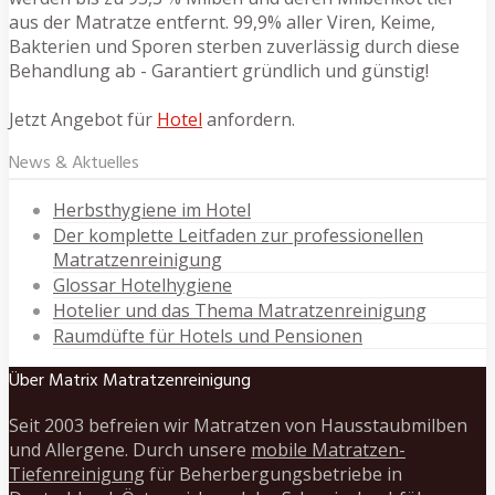
aus der Matratze entfernt. 99,9% aller Viren, Keime,
Bakterien und Sporen sterben zuverlässig durch diese
Behandlung ab - Garantiert gründlich und günstig!
Jetzt Angebot für
Hotel
anfordern.
News & Aktuelles
Herbsthygiene im Hotel
Der komplette Leitfaden zur professionellen
Matratzenreinigung
Glossar Hotelhygiene
Hotelier und das Thema Matratzenreinigung
Raumdüfte für Hotels und Pensionen
Über Matrix Matratzenreinigung
Seit 2003 befreien wir Matratzen von Hausstaubmilben
und Allergene. Durch unsere
mobile Matratzen-
Tiefenreinigung
für Beherbergungsbetriebe in