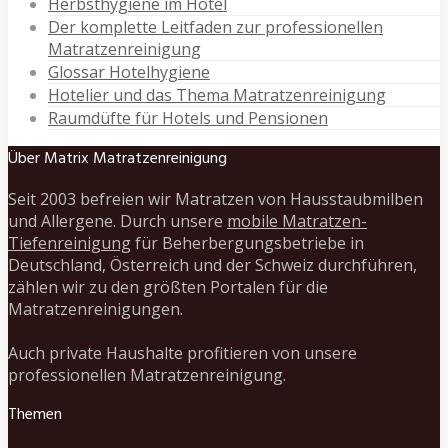
Herbsthygiene im Hotel
Der komplette Leitfaden zur professionellen
Matratzenreinigung
Glossar Hotelhygiene
Hotelier und das Thema Matratzenreinigung
Raumdüfte für Hotels und Pensionen
Über Matrix Matratzenreinigung
Seit 2003 befreien wir Matratzen von Hausstaubmilben
und Allergene. Durch unsere
mobile Matratzen-
Tiefenreinigung
für Beherbergungsbetriebe in
Deutschland, Österreich und der Schweiz durchführen,
zählen wir zu den größten Portalen für die
Matratzenreinigungen.
Auch private Haushalte profitieren von unsere
professionellen Matratzenreinigung.
Themen