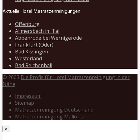
Aktuelle Hotel Matratzenreinigungen
Offenburg
Allmersbach im Tal
Abbenrode bei Wernigerode
Frankfurt (Oder)
Bad Kissingen
Westerland
Bad Reichenhall
© 2003
Die Profis für Hotel Matratzenreinigung in der
Nähe
Impressum
Sitemap
Matratzenreinigung Deutschland
Matratzenreinigung Mallorca
×