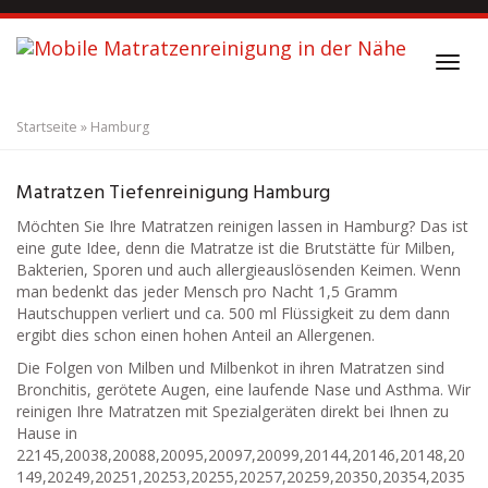
S
k
i
T
p
o
t
g
o
Startseite
»
Hamburg
g
m
l
a
Matratzenreinigung
Hamburg
e
i
Matratzen Tiefenreinigung Hamburg
n
n
a
Möchten Sie Ihre Matratzen reinigen lassen in Hamburg? Das ist
c
v
eine gute Idee, denn die Matratze ist die Brutstätte für Milben,
o
i
Bakterien, Sporen und auch allergieauslösenden Keimen. Wenn
n
g
man bedenkt das jeder Mensch pro Nacht 1,5 Gramm
t
a
Hautschuppen verliert und ca. 500 ml Flüssigkeit zu dem dann
e
t
ergibt dies schon einen hohen Anteil an Allergenen.
n
i
t
Die Folgen von Milben und Milbenkot in ihren Matratzen sind
o
Bronchitis, gerötete Augen, eine laufende Nase und Asthma. Wir
n
reinigen Ihre Matratzen mit Spezialgeräten direkt bei Ihnen zu
Hause in
22145,20038,20088,20095,20097,20099,20144,20146,20148,20
149,20249,20251,20253,20255,20257,20259,20350,20354,2035