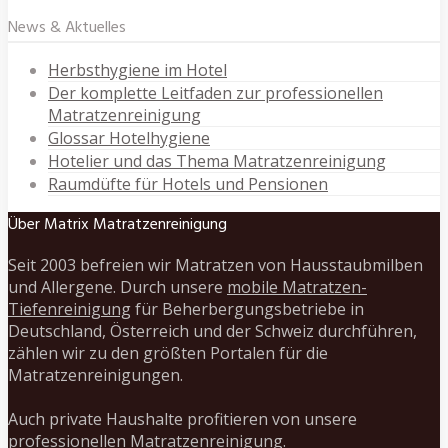
News & Aktuelles
Herbsthygiene im Hotel
Der komplette Leitfaden zur professionellen
Matratzenreinigung
Glossar Hotelhygiene
Hotelier und das Thema Matratzenreinigung
Raumdüfte für Hotels und Pensionen
Über Matrix Matratzenreinigung
Seit 2003 befreien wir Matratzen von Hausstaubmilben
und Allergene. Durch unsere
mobile Matratzen-
Tiefenreinigung
für Beherbergungsbetriebe in
Deutschland, Österreich und der Schweiz durchführen,
zählen wir zu den größten Portalen für die
Matratzenreinigungen.
Auch private Haushalte profitieren von unsere
professionellen Matratzenreinigung.