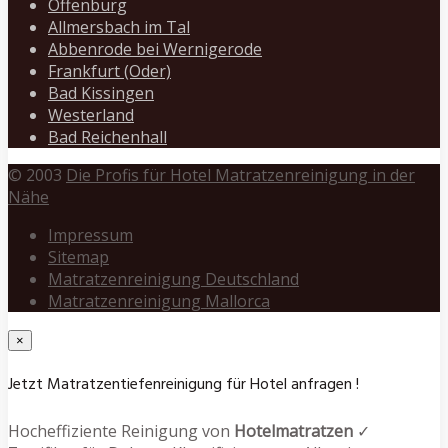
Offenburg
Allmersbach im Tal
Abbenrode bei Wernigerode
Frankfurt (Oder)
Bad Kissingen
Westerland
Bad Reichenhall
© 2003
Die Profis für Hotel Matratzenreinigung in der
Nähe
Impressum
Sitemap
Matratzenreinigung Deutschland
Matratzenreinigung Mallorca
×
Jetzt Matratzentiefenreinigung für Hotel anfragen !
Hocheffiziente Reinigung von
Hotelmatratzen
✓