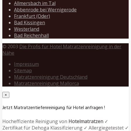
Allmersbach im Tal
Abbenrode bei Wernigerode
Frankfurt (Oder)
Bad Kissingen
Westerland
Bad Reichenhall
© 2003
Die Profis für Hotel Matratzenreinigung in der
Nähe
Impressum
Sitemap
Matratzenreinigung Deutschland
Matratzenreinigung Mallorca
×
Jetzt Matratzentiefenreinigung für Hotel anfragen !
Hocheffiziente Reinigung von
Hotelmatratzen
✓
Zertifikat für Dehoga Klassifizierung ✓ Allergiegetestet ✓