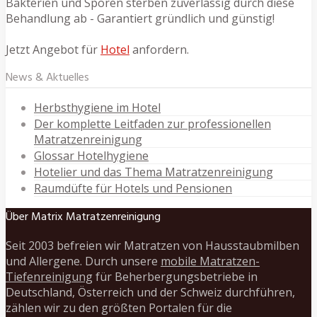
Bakterien und Sporen sterben zuverlässig durch diese
Behandlung ab - Garantiert gründlich und günstig!
Jetzt Angebot für
Hotel
anfordern.
News & Aktuelles
Herbsthygiene im Hotel
Der komplette Leitfaden zur professionellen
Matratzenreinigung
Glossar Hotelhygiene
Hotelier und das Thema Matratzenreinigung
Raumdüfte für Hotels und Pensionen
Über Matrix Matratzenreinigung
Seit 2003 befreien wir Matratzen von Hausstaubmilben
und Allergene. Durch unsere
mobile Matratzen-
Tiefenreinigung
für Beherbergungsbetriebe in
Deutschland, Österreich und der Schweiz durchführen,
zählen wir zu den größten Portalen für die