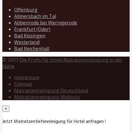
Offenburg
Allmersbach im Tal
Abbenrode bei Wernigerode
Frankfurt (Oder)
Bad Kissingen
Westerland
Bad Reichenhall
© 2003
Die Profis für Hotel Matratzenreinigung in der
Nähe
Impressum
Sitemap
Matratzenreinigung Deutschland
Matratzenreinigung Mallorca
×
Jetzt Matratzentiefenreinigung für Hotel anfragen !