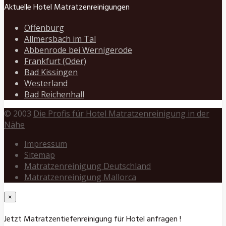
Aktuelle Hotel Matratzenreinigungen
Offenburg
Allmersbach im Tal
Abbenrode bei Wernigerode
Frankfurt (Oder)
Bad Kissingen
Westerland
Bad Reichenhall
© 2003
Die Profis für Hotel Matratzenreinigung in der
Nähe
Impressum
Sitemap
Matratzenreinigung Deutschland
Matratzenreinigung Mallorca
×
Jetzt Matratzentiefenreinigung für Hotel anfragen !