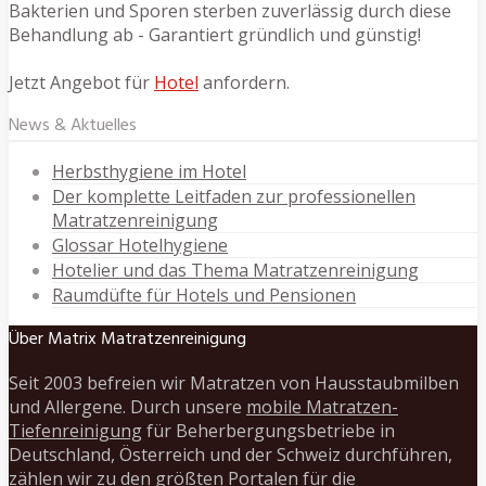
Bakterien und Sporen sterben zuverlässig durch diese
Behandlung ab - Garantiert gründlich und günstig!
Jetzt Angebot für
Hotel
anfordern.
News & Aktuelles
Herbsthygiene im Hotel
Der komplette Leitfaden zur professionellen
Matratzenreinigung
Glossar Hotelhygiene
Hotelier und das Thema Matratzenreinigung
Raumdüfte für Hotels und Pensionen
Über Matrix Matratzenreinigung
Seit 2003 befreien wir Matratzen von Hausstaubmilben
und Allergene. Durch unsere
mobile Matratzen-
Tiefenreinigung
für Beherbergungsbetriebe in
Deutschland, Österreich und der Schweiz durchführen,
zählen wir zu den größten Portalen für die