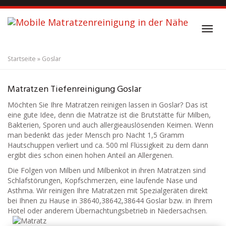
S
k
i
T
p
o
t
g
o
Startseite
»
Goslar
g
m
l
a
Matratzenreinigung
Goslar
e
i
Matratzen Tiefenreinigung Goslar
n
n
a
Möchten Sie Ihre Matratzen reinigen lassen in Goslar? Das ist
c
v
eine gute Idee, denn die Matratze ist die Brutstätte für Milben,
o
i
Bakterien, Sporen und auch allergieauslösenden Keimen. Wenn
n
g
man bedenkt das jeder Mensch pro Nacht 1,5 Gramm
t
a
Hautschuppen verliert und ca. 500 ml Flüssigkeit zu dem dann
e
t
ergibt dies schon einen hohen Anteil an Allergenen.
n
i
t
Die Folgen von Milben und Milbenkot in ihren Matratzen sind
o
Schlafstörungen, Kopfschmerzen, eine laufende Nase und
n
Asthma. Wir reinigen Ihre Matratzen mit Spezialgeräten direkt
bei Ihnen zu Hause in 38640,38642,38644 Goslar bzw. in Ihrem
Hotel oder anderem Übernachtungsbetrieb in Niedersachsen.