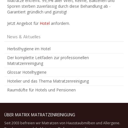
Matratze entfernt. 99,9% aller Viren, Keime, Bakterien und
Sporen sterben zuverlässig durch diese Behandlung ab -
Garantiert gründlich und günstig!
Jetzt Angebot für
Hotel
anfordern.
News & Aktuelles
Herbsthygiene im Hotel
Der komplette Leitfaden zur professionellen
Matratzenreinigung
Glossar Hotelhygiene
Hotelier und das Thema Matratzenreinigung
Raumdüfte für Hotels und Pensionen
ÜBER MATRIX MATRATZENREINIGUNG
Seit 2003 befreien wir Matratzen von Hausstaubmilben und Allergene.