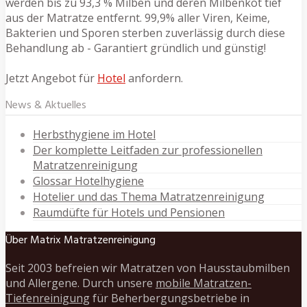
werden bis zu 93,3 % Milben und deren Milbenkot tief
aus der Matratze entfernt. 99,9% aller Viren, Keime,
Bakterien und Sporen sterben zuverlässig durch diese
Behandlung ab - Garantiert gründlich und günstig!
Jetzt Angebot für
Hotel
anfordern.
News & Aktuelles
Herbsthygiene im Hotel
Der komplette Leitfaden zur professionellen
Matratzenreinigung
Glossar Hotelhygiene
Hotelier und das Thema Matratzenreinigung
Raumdüfte für Hotels und Pensionen
Über Matrix Matratzenreinigung
Seit 2003 befreien wir Matratzen von Hausstaubmilben
und Allergene. Durch unsere
mobile Matratzen-
Tiefenreinigung
für Beherbergungsbetriebe in