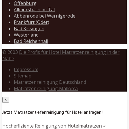
Offenburg
Allmersbach im Tal
Abbenrode bei Wernigerode
Frankfurt (Oder)
Bad Kissingen
Westerland
Bad Reichenhall
© 2003
Die Profis für Hotel Matratzenreinigung in der
Nähe
Impressum
Sitemap
Matratzenreinigung Deutschland
Matratzenreinigung Mallorca
×
Jetzt Matratzentiefenreinigung für Hotel anfragen !
Hocheffiziente Reinigung von
Hotelmatratzen
✓