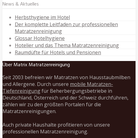
News & Aktuelles
Herbsthygiene im Hotel
Der komplette Leitfaden zur professionellen
Matratzenreinigung
Glossar Hotelhygiene
Hotelier und das Thema Matratzenreinigung
Raumdüfte für Hotels und Pensionen
Über Matrix Matratzenreinigung
Seit 2003 befreien wir Matratzen von Hausstaubmilben
und Allergene. Durch unsere
mobile Matratzen-
Tiefenreinigung
für Beherbergungsbetriebe in
Deutschland, Österreich und der Schweiz durchführen,
zählen wir zu den größten Portalen für die
Matratzenreinigungen.
Auch private Haushalte profitieren von unsere
professionellen Matratzenreinigung.