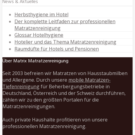
News & Aktuelles
Herbsthygiene im Hotel
Der komplette Leitfaden zur professionellen
Matratzenreinigung
Glossar Hotelhygiene
Hotelier und das Thema Matratzenreinigung
Raumdüfte für Hotels und Pensionen
Über Matrix Matratzenreinigung
Seit 2003 befreien wir Matratzen von Hausstaubmilben
und Allergene. Durch unsere
mobile Matratzen-
Tiefenreinigung
für Beherbergungsbetriebe in
Deutschland, Österreich und der Schweiz durchführen,
zählen wir zu den größten Portalen für die
Matratzenreinigungen.
Auch private Haushalte profitieren von unsere
professionellen Matratzenreinigung.