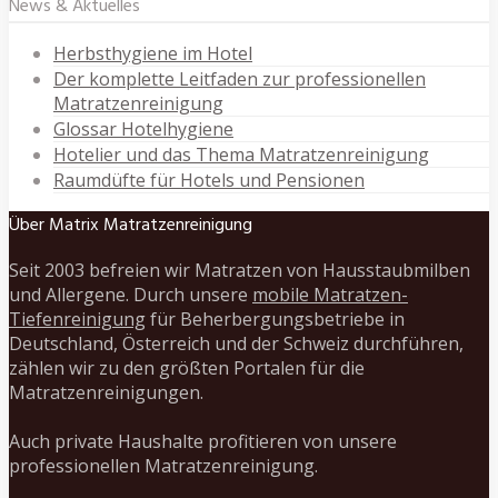
News & Aktuelles
Herbsthygiene im Hotel
Der komplette Leitfaden zur professionellen
Matratzenreinigung
Glossar Hotelhygiene
Hotelier und das Thema Matratzenreinigung
Raumdüfte für Hotels und Pensionen
Über Matrix Matratzenreinigung
Seit 2003 befreien wir Matratzen von Hausstaubmilben
und Allergene. Durch unsere
mobile Matratzen-
Tiefenreinigung
für Beherbergungsbetriebe in
Deutschland, Österreich und der Schweiz durchführen,
zählen wir zu den größten Portalen für die
Matratzenreinigungen.
Auch private Haushalte profitieren von unsere
professionellen Matratzenreinigung.