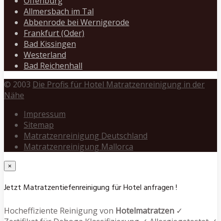
Offenburg
Allmersbach im Tal
Abbenrode bei Wernigerode
Frankfurt (Oder)
Bad Kissingen
Westerland
Bad Reichenhall
© 2003
Die Profis für Hotel Matratzenreinigung in der
Nähe
Impressum
Sitemap
Matratzenreinigung Deutschland
Matratzenreinigung Mallorca
×
Jetzt Matratzentiefenreinigung für Hotel anfragen !
Hocheffiziente Reinigung von
Hotelmatratzen
✓