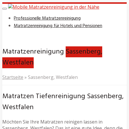
Skip
to
Toggle
navigation
main
Professionelle Matratzenreinigung
content
Matratzenreinigung für Hotels und Pensionen
Matratzenreinigung
Sassenberg,
Westfalen
Startseite
»
Sassenberg, Westfalen
Matratzen Tiefenreinigung Sassenberg,
Westfalen
Möchten Sie Ihre Matratzen reinigen lassen in
Sassenberg, Westfalen? Das ist eine gute Idee, denn die