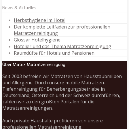
News & Aktuelles
Herbsthygiene im Hotel
Der komplette Leitfaden zur professionellen
Matratzenreinigung
Glossar Hotelhygiene
Hotelier und das Thema Matratzenreinigung
Raumdüfte für Hotels und Pensionen
Über Matrix Matratzenreinigung
Seit 2003 befreien wir Matratzen von Hausstaubmilben
und Allergene. Durch unsere
mobile Matratzen-
Tiefenreinigung
für Beherbergungsbetriebe in
Deutschland, Österreich und der Schweiz durchführen,
zählen wir zu den größten Portalen für die
Matratzenreinigungen.
Auch private Haushalte profitieren von unsere
professionellen Matratzenreinigung.