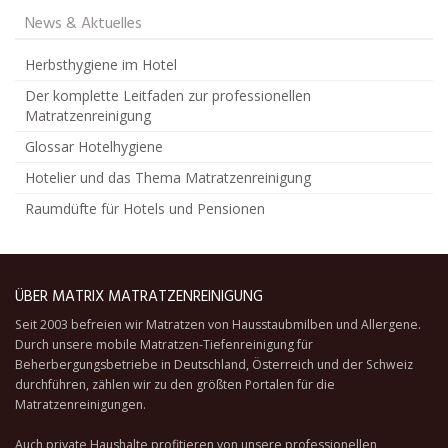
News & Aktuelles
Herbsthygiene im Hotel
Der komplette Leitfaden zur professionellen
Matratzenreinigung
Glossar Hotelhygiene
Hotelier und das Thema Matratzenreinigung
Raumdüfte für Hotels und Pensionen
ÜBER MATRIX MATRATZENREINIGUNG
Seit 2003 befreien wir Matratzen von Hausstaubmilben und Allergene.
Durch unsere
mobile Matratzen-Tiefenreinigung
für
Beherbergungsbetriebe in Deutschland, Österreich und der Schweiz
durchführen, zählen wir zu den größten Portalen für die
Matratzenreinigungen.
Auch private Haushalte profitieren von unsere professionellen