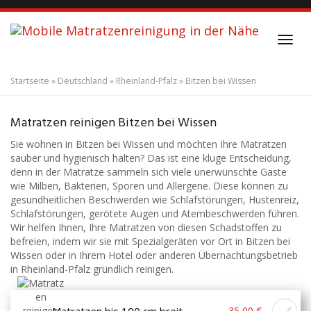
S
k
i
T
p
o
t
g
o
Startseite
»
Deutschland
»
Rheinland-Pfalz
»
Bitzen bei Wissen
g
m
l
a
Matratzenreinigung
Bitzen bei Wissen
e
i
Matratzen reinigen Bitzen bei Wissen
n
n
a
Sie wohnen in Bitzen bei Wissen und möchten Ihre Matratzen
c
v
sauber und hygienisch halten? Das ist eine kluge Entscheidung,
o
i
denn in der Matratze sammeln sich viele unerwünschte Gäste
n
g
wie Milben, Bakterien, Sporen und Allergene. Diese können zu
t
a
gesundheitlichen Beschwerden wie Schlafstörungen, Hustenreiz,
e
t
Schlafstörungen, gerötete Augen und Atembeschwerden führen.
n
i
Wir helfen Ihnen, Ihre Matratzen von diesen Schadstoffen zu
t
o
befreien, indem wir sie mit Spezialgeräten vor Ort in Bitzen bei
n
Wissen oder in Ihrem Hotel oder anderen Übernachtungsbetrieb
in Rheinland-Pfalz gründlich reinigen.
Matratzen bis 100 cm breit
35,00 €