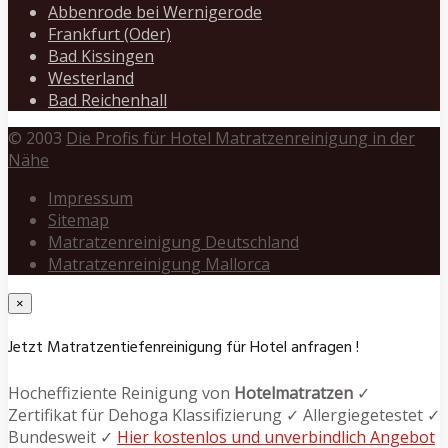
Abbenrode bei Wernigerode
Frankfurt (Oder)
Bad Kissingen
Westerland
Bad Reichenhall
© 2003
Die Profis für Hotel Matratzenreinigung in der
Nähe
Impressum
Sitemap
Matratzenreinigung Deutschland
Matratzenreinigung Mallorca
×
Jetzt Matratzentiefenreinigung für Hotel anfragen !
Hocheffiziente Reinigung von
Hotelmatratzen
✓
Zertifikat für Dehoga Klassifizierung ✓ Allergiegetestet ✓
Bundesweit ✓
Hier kostenlos und unverbindlich Angebot