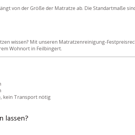
 hängt von der Größe der Matratze ab. Die Standartmaße sin
zen wissen? Mit unseren Matratzenreinigung-Festpreisrechn
rem Wohnort in Feilbingert.
h
h
, kein Transport nötig
n lassen?