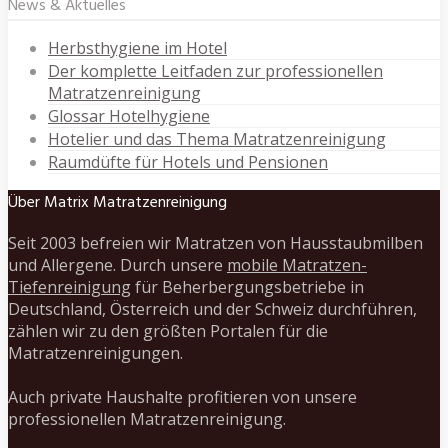
News & Aktuelles
Herbsthygiene im Hotel
Der komplette Leitfaden zur professionellen
Matratzenreinigung
Glossar Hotelhygiene
Hotelier und das Thema Matratzenreinigung
Raumdüfte für Hotels und Pensionen
Über Matrix Matratzenreinigung
Seit 2003 befreien wir Matratzen von Hausstaubmilben
und Allergene. Durch unsere
mobile Matratzen-
Tiefenreinigung
für Beherbergungsbetriebe in
Deutschland, Österreich und der Schweiz durchführen,
zählen wir zu den größten Portalen für die
Matratzenreinigungen.
Auch private Haushalte profitieren von unsere
professionellen Matratzenreinigung.