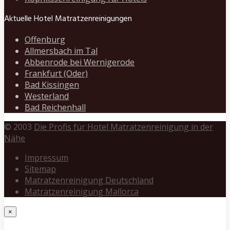
Aktuelle Hotel Matratzenreinigungen
Offenburg
Allmersbach im Tal
Abbenrode bei Wernigerode
Frankfurt (Oder)
Bad Kissingen
Westerland
Bad Reichenhall
© 2003
Die Profis für Hotel Matratzenreinigung in der
Nähe
Impressum
Sitemap
Matratzenreinigung Deutschland
Matratzenreinigung Mallorca
×