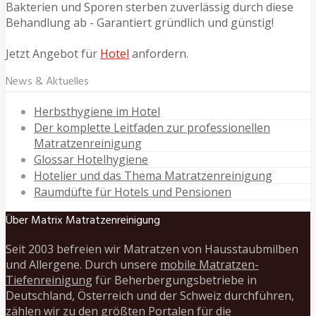
Bakterien und Sporen sterben zuverlässig durch diese
Behandlung ab - Garantiert gründlich und günstig!
Jetzt Angebot für
Hotel
anfordern.
News & Aktuelles
Herbsthygiene im Hotel
Der komplette Leitfaden zur professionellen
Matratzenreinigung
Glossar Hotelhygiene
Hotelier und das Thema Matratzenreinigung
Raumdüfte für Hotels und Pensionen
Über Matrix Matratzenreinigung
Seit 2003 befreien wir Matratzen von Hausstaubmilben
und Allergene. Durch unsere
mobile Matratzen-
Tiefenreinigung
für Beherbergungsbetriebe in
Deutschland, Österreich und der Schweiz durchführen,
zählen wir zu den größten Portalen für die