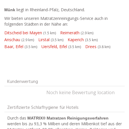
liegt in Rheinland-Pfalz, Deutschland.
Münk
Wir bieten unseren Matratzenreinigungs-Service auch in
folgenden Städten in der Nähe an:
Ditscheid bei Mayen
Reimerath
(1.5 km)
(2.9 km)
Anschau
Lirstal
Kaperich
(2.9 km)
(3.5 km)
(3.5 km)
Baar, Eifel
Uersfeld, Eifel
Drees
(3.5 km)
(3.5 km)
(3.8 km)
Kundenwertung
Noch keine Bewertung location
Zertifizierte Schlafhygiene für Hotels
Durch das
MATRIX® Matratzen Reinigungsverfahren
werden bis zu 93,3 % Milben und deren Milbenkot tief aus der