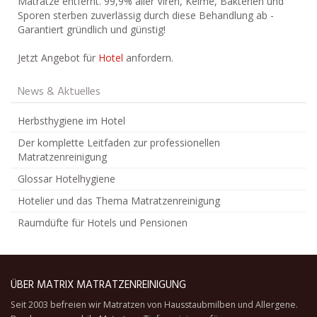
Matratze entfernt. 99,9% aller Viren, Keime, Bakterien und
Sporen sterben zuverlässig durch diese Behandlung ab -
Garantiert gründlich und günstig!
Jetzt Angebot für
Hotel
anfordern.
News & Aktuelles
Herbsthygiene im Hotel
Der komplette Leitfaden zur professionellen
Matratzenreinigung
Glossar Hotelhygiene
Hotelier und das Thema Matratzenreinigung
Raumdüfte für Hotels und Pensionen
ÜBER MATRIX MATRATZENREINIGUNG
Seit 2003 befreien wir Matratzen von Hausstaubmilben und Allergene.