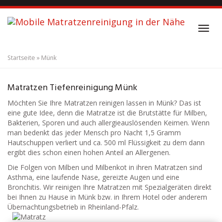
S
k
i
T
p
o
t
g
o
Startseite
»
Münk
g
m
l
a
Matratzenreinigung
Münk
e
i
Matratzen Tiefenreinigung Münk
n
n
a
Möchten Sie Ihre Matratzen reinigen lassen in Münk? Das ist
c
v
eine gute Idee, denn die Matratze ist die Brutstätte für Milben,
o
i
Bakterien, Sporen und auch allergieauslösenden Keimen. Wenn
n
g
man bedenkt das jeder Mensch pro Nacht 1,5 Gramm
t
a
Hautschuppen verliert und ca. 500 ml Flüssigkeit zu dem dann
e
t
ergibt dies schon einen hohen Anteil an Allergenen.
n
i
t
Die Folgen von Milben und Milbenkot in ihren Matratzen sind
o
Asthma, eine laufende Nase, gereizte Augen und eine
n
Bronchitis. Wir reinigen Ihre Matratzen mit Spezialgeräten direkt
bei Ihnen zu Hause in Münk bzw. in Ihrem Hotel oder anderem
Übernachtungsbetrieb in Rheinland-Pfalz.