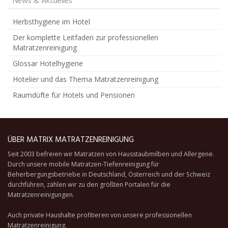
News & Aktuelles
Herbsthygiene im Hotel
Der komplette Leitfaden zur professionellen
Matratzenreinigung
Glossar Hotelhygiene
Hotelier und das Thema Matratzenreinigung
Raumdüfte für Hotels und Pensionen
ÜBER MATRIX MATRATZENREINIGUNG
Seit 2003 befreien wir Matratzen von Hausstaubmilben und Allergene.
Durch unsere
mobile Matratzen-Tiefenreinigung
für
Beherbergungsbetriebe in Deutschland, Österreich und der Schweiz
durchführen, zählen wir zu den größten Portalen für die
Matratzenreinigungen.
Auch private Haushalte profitieren von unsere professionellen
Matratzenreinigung.