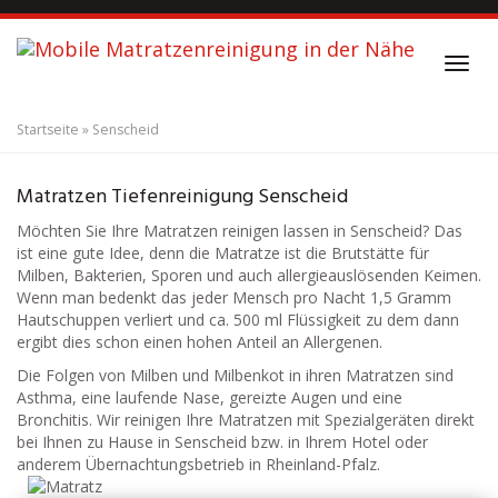
S
k
i
T
p
o
t
g
o
Startseite
»
Senscheid
g
m
l
a
Matratzenreinigung
Senscheid
e
i
Matratzen Tiefenreinigung Senscheid
n
n
a
Möchten Sie Ihre Matratzen reinigen lassen in Senscheid? Das
c
v
ist eine gute Idee, denn die Matratze ist die Brutstätte für
o
i
Milben, Bakterien, Sporen und auch allergieauslösenden Keimen.
n
g
Wenn man bedenkt das jeder Mensch pro Nacht 1,5 Gramm
t
a
Hautschuppen verliert und ca. 500 ml Flüssigkeit zu dem dann
e
t
ergibt dies schon einen hohen Anteil an Allergenen.
n
i
t
Die Folgen von Milben und Milbenkot in ihren Matratzen sind
o
Asthma, eine laufende Nase, gereizte Augen und eine
n
Bronchitis. Wir reinigen Ihre Matratzen mit Spezialgeräten direkt
bei Ihnen zu Hause in Senscheid bzw. in Ihrem Hotel oder
anderem Übernachtungsbetrieb in Rheinland-Pfalz.