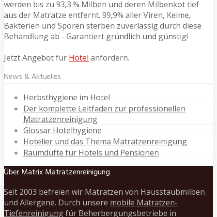
werden bis zu 93,3 % Milben und deren Milbenkot tief
aus der Matratze entfernt. 99,9% aller Viren, Keime,
Bakterien und Sporen sterben zuverlässig durch diese
Behandlung ab - Garantiert gründlich und günstig!
Jetzt Angebot für
Hotel
anfordern.
News & Aktuelles
Herbsthygiene im Hotel
Der komplette Leitfaden zur professionellen
Matratzenreinigung
Glossar Hotelhygiene
Hotelier und das Thema Matratzenreinigung
Raumdüfte für Hotels und Pensionen
Über Matrix Matratzenreinigung
Seit 2003 befreien wir Matratzen von Hausstaubmilben
und Allergene. Durch unsere
mobile Matratzen-
Tiefenreinigung
für Beherbergungsbetriebe in