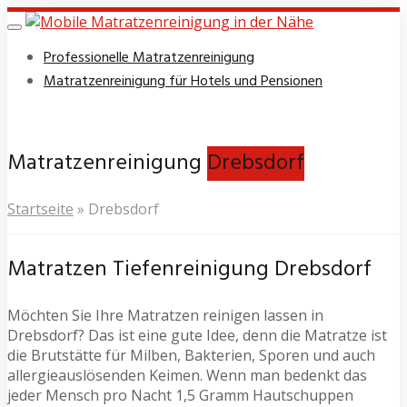
Skip
to
Toggle
navigation
main
Professionelle Matratzenreinigung
content
Matratzenreinigung für Hotels und Pensionen
Matratzenreinigung
Drebsdorf
Startseite
»
Drebsdorf
Matratzen Tiefenreinigung Drebsdorf
Möchten Sie Ihre Matratzen reinigen lassen in
Drebsdorf? Das ist eine gute Idee, denn die Matratze ist
die Brutstätte für Milben, Bakterien, Sporen und auch
allergieauslösenden Keimen. Wenn man bedenkt das
jeder Mensch pro Nacht 1,5 Gramm Hautschuppen