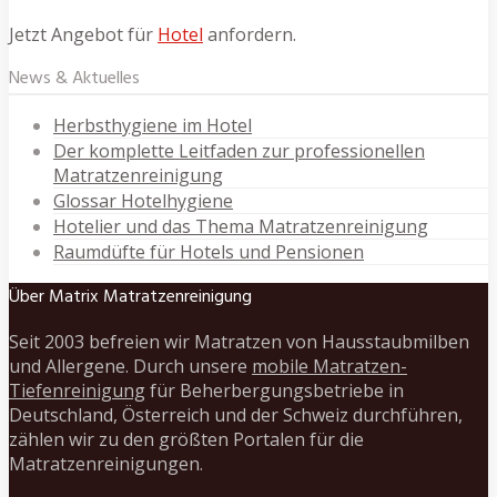
Jetzt Angebot für
Hotel
anfordern.
News & Aktuelles
Herbsthygiene im Hotel
Der komplette Leitfaden zur professionellen
Matratzenreinigung
Glossar Hotelhygiene
Hotelier und das Thema Matratzenreinigung
Raumdüfte für Hotels und Pensionen
Über Matrix Matratzenreinigung
Seit 2003 befreien wir Matratzen von Hausstaubmilben
und Allergene. Durch unsere
mobile Matratzen-
Tiefenreinigung
für Beherbergungsbetriebe in
Deutschland, Österreich und der Schweiz durchführen,
zählen wir zu den größten Portalen für die
Matratzenreinigungen.