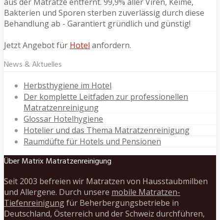
aus der Matratze entfernt. 99,9% aller Viren, Keime,
Bakterien und Sporen sterben zuverlässig durch diese
Behandlung ab - Garantiert gründlich und günstig!
Jetzt Angebot für
Hotel
anfordern.
News & Aktuelles
Herbsthygiene im Hotel
Der komplette Leitfaden zur professionellen
Matratzenreinigung
Glossar Hotelhygiene
Hotelier und das Thema Matratzenreinigung
Raumdüfte für Hotels und Pensionen
Über Matrix Matratzenreinigung
Seit 2003 befreien wir Matratzen von Hausstaubmilben
und Allergene. Durch unsere
mobile Matratzen-
Tiefenreinigung
für Beherbergungsbetriebe in
Deutschland, Österreich und der Schweiz durchführen,