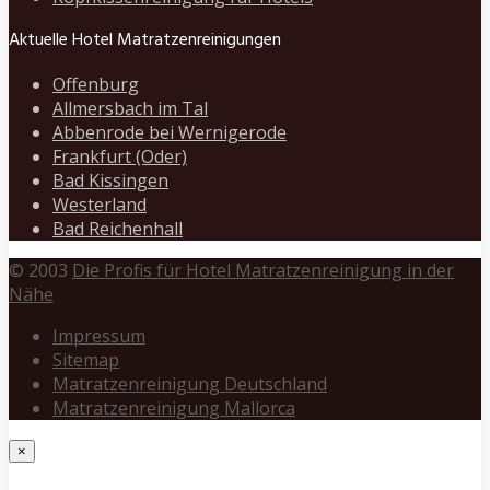
Aktuelle Hotel Matratzenreinigungen
Offenburg
Allmersbach im Tal
Abbenrode bei Wernigerode
Frankfurt (Oder)
Bad Kissingen
Westerland
Bad Reichenhall
© 2003
Die Profis für Hotel Matratzenreinigung in der
Nähe
Impressum
Sitemap
Matratzenreinigung Deutschland
Matratzenreinigung Mallorca
×