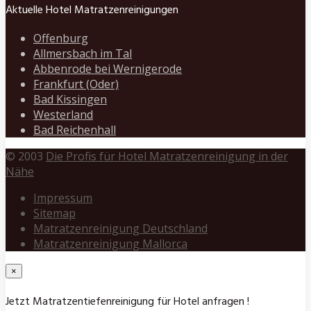
Aktuelle Hotel Matratzenreinigungen
Offenburg
Allmersbach im Tal
Abbenrode bei Wernigerode
Frankfurt (Oder)
Bad Kissingen
Westerland
Bad Reichenhall
© 2003
Die Profis für Hotel Matratzenreinigung in der
Nähe
Impressum
Sitemap
Matratzenreinigung Deutschland
Matratzenreinigung Mallorca
×
Jetzt Matratzentiefenreinigung für Hotel anfragen !