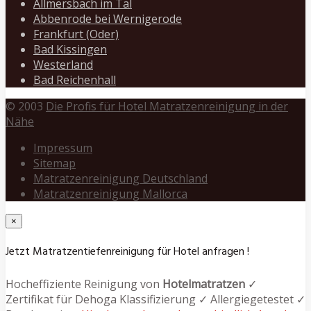
Allmersbach im Tal
Abbenrode bei Wernigerode
Frankfurt (Oder)
Bad Kissingen
Westerland
Bad Reichenhall
© 2003
Die Profis für Hotel Matratzenreinigung in der
Nähe
Impressum
Sitemap
Matratzenreinigung Deutschland
Matratzenreinigung Mallorca
×
Jetzt Matratzentiefenreinigung für Hotel anfragen !
Hocheffiziente Reinigung von
Hotelmatratzen
✓
Zertifikat für Dehoga Klassifizierung ✓ Allergiegetestet ✓