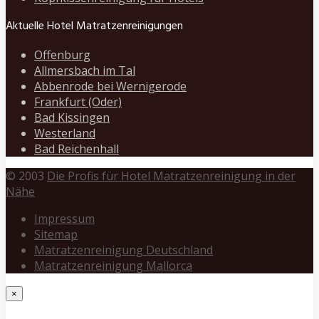
Aktuelle Hotel Matratzenreinigungen
Offenburg
Allmersbach im Tal
Abbenrode bei Wernigerode
Frankfurt (Oder)
Bad Kissingen
Westerland
Bad Reichenhall
© 2003
Die Profis für Hotel Matratzenreinigung in der
Nähe
Impressum
Sitemap
Matratzenreinigung Deutschland
Matratzenreinigung Mallorca
×