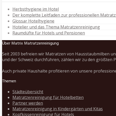
Herbsthygiene im Hotel
Der komplette Leitfaden zur professionellen Matrat
Glossar Hotelhygiene
Hotelier und das Thema Matratzenreinigung
Raumdüfte für Hotels und Pensionen
Über Matrix Matratzenreinigung
Seit 2003 befreien wir Matratzen von Hausstaubmilben un
und der Schweiz durchführen, zählen wir zu den größten P
Auch private Haushalte profitieren von unsere profession
Themen
Städteübersicht
Matratzenreinigung für Hotelbetten
Partner werden
Matratzenreinigung in Kindergärten und Kitas
Kopfkissenreinigung für Hotels