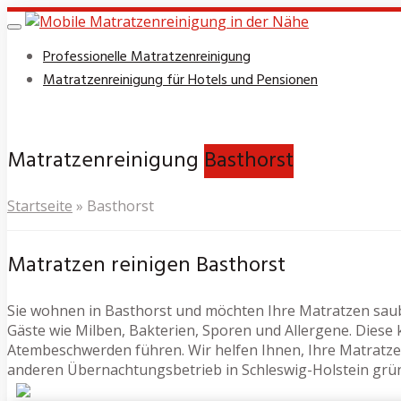
Skip
to
Toggle
navigation
main
Professionelle Matratzenreinigung
content
Matratzenreinigung für Hotels und Pensionen
Matratzenreinigung
Basthorst
Startseite
»
Basthorst
Matratzen reinigen Basthorst
Sie wohnen in Basthorst und möchten Ihre Matratzen saube
Gäste wie Milben, Bakterien, Sporen und Allergene. Dies
Atembeschwerden führen. Wir helfen Ihnen, Ihre Matratzen 
anderen Übernachtungsbetrieb in Schleswig-Holstein gründ