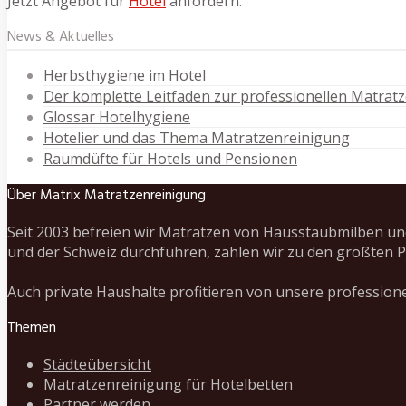
Jetzt Angebot für
Hotel
anfordern.
News & Aktuelles
Herbsthygiene im Hotel
Der komplette Leitfaden zur professionellen Matrat
Glossar Hotelhygiene
Hotelier und das Thema Matratzenreinigung
Raumdüfte für Hotels und Pensionen
Über Matrix Matratzenreinigung
Seit 2003 befreien wir Matratzen von Hausstaubmilben un
und der Schweiz durchführen, zählen wir zu den größten P
Auch private Haushalte profitieren von unsere profession
Themen
Städteübersicht
Matratzenreinigung für Hotelbetten
Partner werden