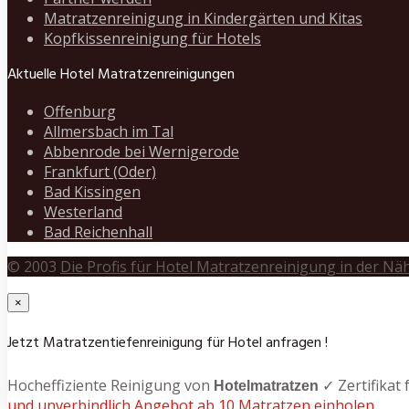
Matratzenreinigung in Kindergärten und Kitas
Kopfkissenreinigung für Hotels
Aktuelle Hotel Matratzenreinigungen
Offenburg
Allmersbach im Tal
Abbenrode bei Wernigerode
Frankfurt (Oder)
Bad Kissingen
Westerland
Bad Reichenhall
© 2003
Die Profis für Hotel Matratzenreinigung in der Nä
×
Jetzt Matratzentiefenreinigung für Hotel anfragen !
Hocheffiziente Reinigung von
✓ Zertifikat
Hotelmatratzen
und unverbindlich Angebot ab 10 Matratzen einholen