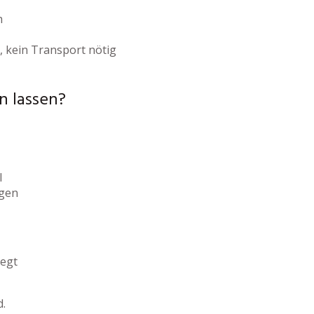
h
, kein Transport nötig
n lassen?
l
igen
legt
d.