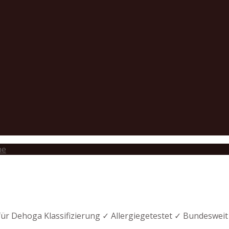
he
 für Dehoga Klassifizierung ✓ Allergiegetestet ✓ Bundeswei